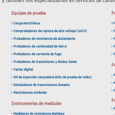
 y también nos especializamos en servicios de calibr
Equipos de prueba
F
Carga electrónica
F
Comprobadores de ruptura de alto voltaje CA/CC
Probadores de resistencia de aislamiento
F
Probadores de continuidad de tierra
F
Probadores de corriente de fuga
F
Probadores de transistores y diodos Zener
F
Variac digital
F
Kit de inyección secundaria (kits de prueba de relés)
A
Simuladores de transmisores lineales
F
Resistencias estándar
F
Instrumentos de medición
F
Medidores de resistencia digitales