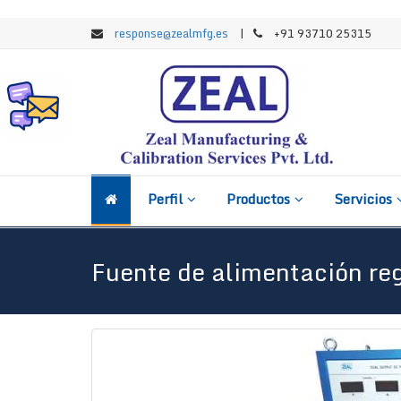
response@zealmfg.es
|
+91 93710 25315
Perfil
Productos
Servicios
Fuente de alimentación re