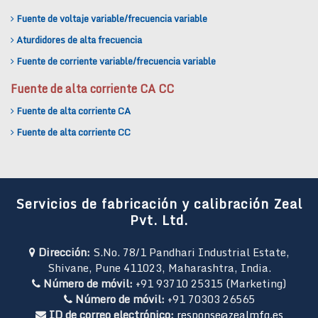
Fuente de voltaje variable/frecuencia variable
Aturdidores de alta frecuencia
Fuente de corriente variable/frecuencia variable
Fuente de alta corriente CA CC
Fuente de alta corriente CA
Fuente de alta corriente CC
Servicios de fabricación y calibración Zeal
Pvt. Ltd.
Dirección:
S.No. 78/1 Pandhari Industrial Estate,
Shivane, Pune 411023, Maharashtra, India.
Número de móvil:
+91 93710 25315 (Marketing)
Número de móvil:
+91 70303 26565
ID de correo electrónico:
response@zealmfg.es