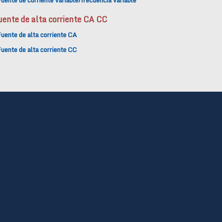
uente de corriente variable/frecuencia variable
uente de alta corriente CA CC
uente de alta corriente CA
uente de alta corriente CC