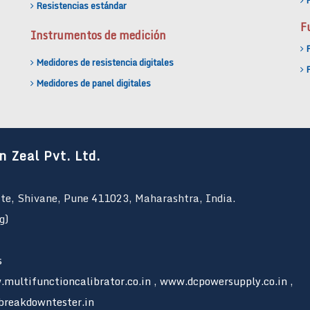
F
Resistencias estándar
F
Instrumentos de medición
F
Medidores de resistencia digitales
F
Medidores de panel digitales
n Zeal Pvt. Ltd.
ate, Shivane, Pune 411023, Maharashtra, India.
g)
s
multifunctioncalibrator.co.in
,
www.dcpowersupply.co.in
,
breakdowntester.in