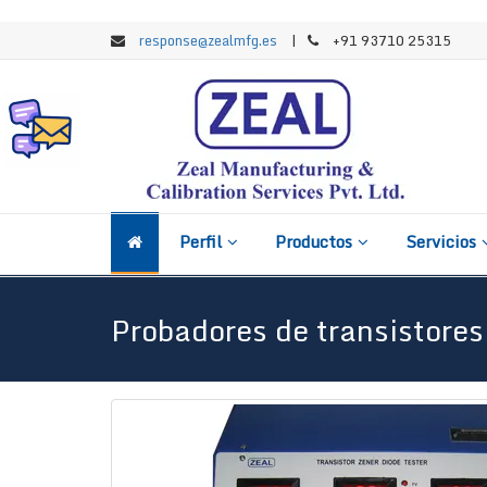
response@zealmfg.es
|
+91 93710 25315
Perfil
Productos
Servicios
Probadores de transistores