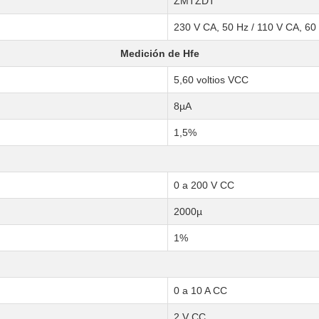
ZMTZDT
230 V CA, 50 Hz / 110 V CA, 60
Medición de Hfe
5,60 voltios VCC
8µA
1,5%
0 a 200 V CC
2000µ
1%
0 a 10 A CC
2 V CC